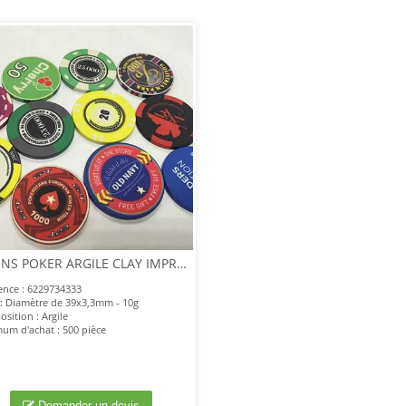
JETONS POKER ARGILE CLAY IMPRESSION QUADRI ALL OVER
ence : 6229734333
e : Diamètre de 39x3,3mm - 10g
sition : Argile
um d'achat : 500 pièce
Demander un devis