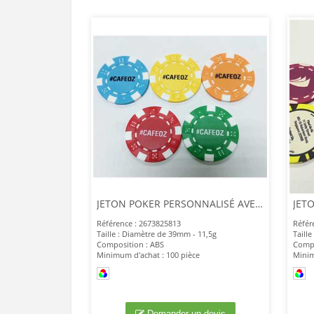
JETON POKER PERSONNALISÉ AVEC IMPRESSION QUADRI JETON DE CASINO
Référence : 2673825813
Référ
Taille : Diamètre de 39mm - 11,5g
Taill
Composition : ABS
Compo
Minimum d'achat : 100 pièce
Minim
Demander un devis