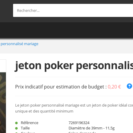
 personnalisé mariage
jeton poker personnali
Prix indicatif pour estimation de budget :
0,20 €
Le jeton poker personnalisé mariage est un jeton de poker idéal c
unique et des quantité minimum
Référence
7269196324
Taille
Diamètre de 39mm - 11,5g